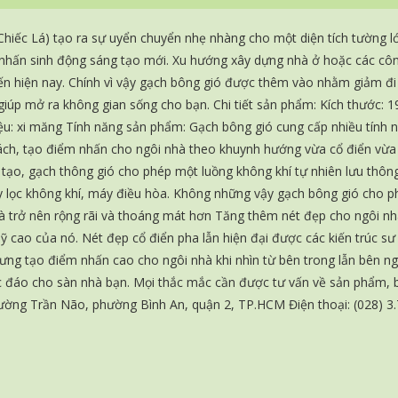
hiếc Lá) tạo ra sự uyển chuyển nhẹ nhàng cho một diện tích tường l
nhấn sinh động sáng tạo mới. Xu hướng xây dựng nhà ở hoặc các công
ến hiện nay. Chính vì vậy gạch bông gió được thêm vào nhằm giảm đi
 giúp mở ra không gian sống cho bạn. Chi tiết sản phẩm: Kích thước:
ệu: xi măng Tính năng sản phẩm: Gạch bông gió cung cấp nhiều tính n
ách, tạo điểm nhấn cho ngôi nhà theo khuynh hướng vừa cổ điển vừa h
g tạo, gạch thông gió cho phép một luồng không khí tự nhiên lưu thôn
y lọc không khí, máy điều hòa. Không những vậy gạch bông gió cho p
à trở nên rộng rãi và thoáng mát hơn Tăng thêm nét đẹp cho ngôi n
ỹ cao của nó. Nét đẹp cổ điển pha lẫn hiện đại được các kiến trúc sư
ưng tạo điểm nhấn cao cho ngôi nhà khi nhìn từ bên trong lẫn bên ng
 đáo cho sàn nhà bạn. Mọi thắc mắc cần được tư vấn về sản phẩm,
đường Trần Não, phường Bình An, quận 2, TP.HCM Điện thoại: (028) 3.