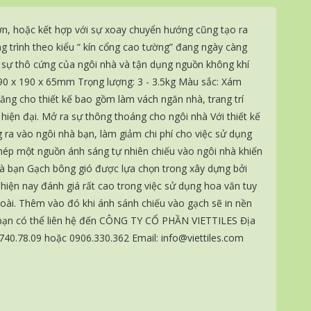
ớn, hoặc kết hợp với sự xoay chuyển hướng cũng tạo ra
 trình theo kiểu “ kín cổng cao tường” đang ngày càng
 sự thô cứng của ngôi nhà và tận dụng nguồn không khí
 190 x 190 x 65mm Trọng lượng: 3 - 3.5kg Màu sắc: Xám
ăng cho thiết kế bao gồm làm vách ngăn nhà, trang trí
iện đại. Mở ra sự thông thoáng cho ngôi nhà Với thiết kế
g ra vào ngôi nhà bạn, làm giảm chi phí cho việc sử dụng
hép một nguồn ánh sáng tự nhiên chiếu vào ngôi nhà khiến
hà bạn Gạch bông gió được lựa chọn trong xây dựng bởi
 hiện nay đánh giá rất cao trong việc sử dụng hoa văn tuy
oài. Thêm vào đó khi ánh sánh chiếu vào gạch sẽ in nền
 bạn có thể liên hệ đến CÔNG TY CỔ PHẦN VIETTILES Địa
740.78.09 hoặc 0906.330.362 Email: info@viettiles.com