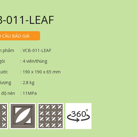
-011-LEAF
U CẦU BÁO GIÁ
n phẩm
: VCB-011-LEAF
gói
: 4 viên/thùng
hước
: 190 x 190 x 65 mm
 lượng
: 2.8 kg
 độ nén
: 11MPa