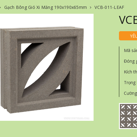
Gạch Bông Gió Xi Măng 190x190x65mm
VCB-011-LEAF
VCB
YÊ
Mã sả
Đóng 
Kích t
Trọng
Cường