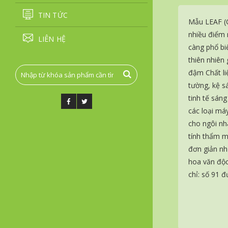
TIN TỨC
Mẫu LEAF (C
nhiều điểm 
LIÊN HỆ
càng phổ bi
thiên nhiên
đậm Chất li
tường, kệ s
tinh tế sán
các loại má
cho ngôi nh
tính thẩm m
đơn giản nh
hoa văn độc
chỉ: số 91 