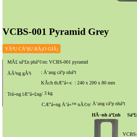
VCBS-001 Pyramid Grey
YÃªU CÁº§U BÃ¡O GIÃ¡
MÃ£ sáº£n pháº©m
: VCBS-001 pyramid
: Ä‘ang cáº­p nháº­t
ÄÃ³ng gÃ³i
KÃ­ch thÆ°á»›c
: 240 x 200 x 80 mm
: 3 kg
Trá»ng lÆ°á»£ng
: Ä‘ang cáº­p nháº­t
CÆ°á»ng Ä‘á»™ nÃ©n
HÃ¬nh áº£nh
Sáº
VCBS-