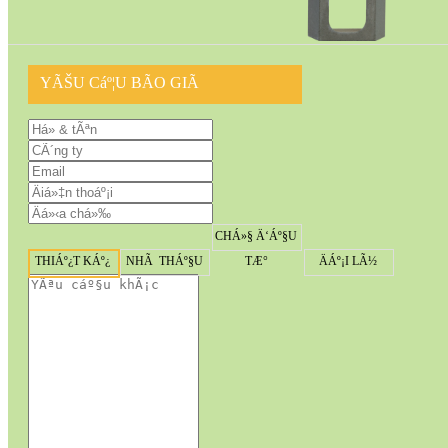
YÃŠU Cáº¦U BÃO GIÃ
CHÁ»§ Ä‘Áº§U
THIÁº¿T KÁº¿
NHÃ THÁº§U
TÆ°
ÄÁº¡I LÃ½