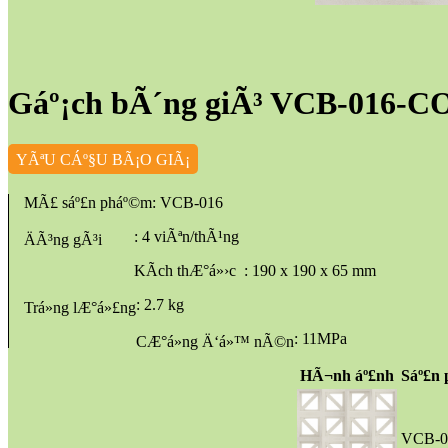
Gáº¡ch bÃ´ng giÃ³ VCB-016
YÃªU CÁº§U BÃ¡O GIÃ¡
MÃ£ sáº£n pháº©m
: VCB-016
: 4 viÃªn/thÃ¹ng
ÄÃ³ng gÃ³i
KÃ­ch thÆ°á»›c
: 190 x 190 x 65 mm
: 2.7 kg
Trá»ng lÆ°á»£ng
: 11MPa
CÆ°á»ng Ä‘á»™ nÃ©n
HÃ¬nh áº£nh
Sáº£n
VCB-0