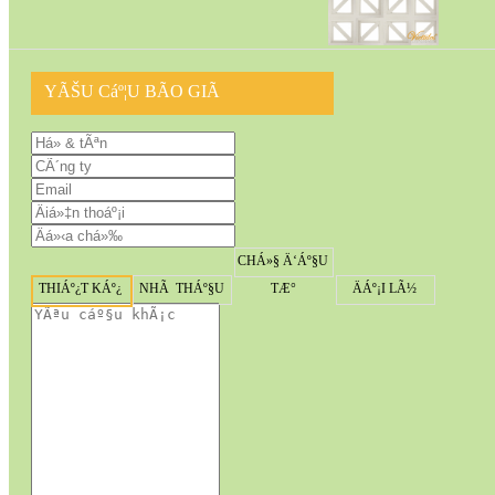
YÃŠU Cáº¦U BÃO GIÃ
CHÁ»§ Ä‘Áº§U
THIÁº¿T KÁº¿
NHÃ THÁº§U
TÆ°
ÄÁº¡I LÃ½