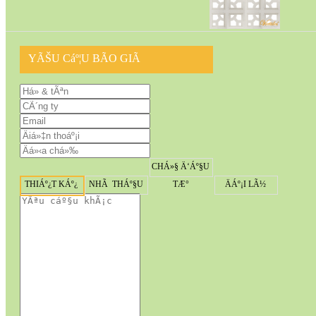
YÃŠU Cáº¦U BÃO GIÃ
CHÁ»§ Ä‘Áº§U
THIÁº¿T KÁº¿
NHÃ THÁº§U
TÆ°
ÄÁº¡I LÃ½