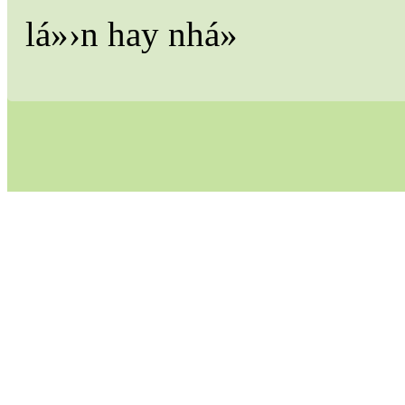
lá»›n hay nhá»