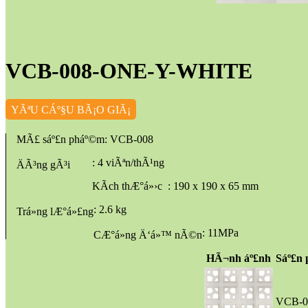
VCB-008-ONE-Y-WHITE
YÃªU CÁº§U BÃ¡O GIÃ¡
MÃ£ sáº£n pháº©m
: VCB-008
: 4 viÃªn/thÃ¹ng
ÄÃ³ng gÃ³i
KÃ­ch thÆ°á»›c
: 190 x 190 x 65 mm
: 2.6 kg
Trá»ng lÆ°á»£ng
: 11MPa
CÆ°á»ng Ä‘á»™ nÃ©n
HÃ¬nh áº£nh
Sáº£n
VCB-0