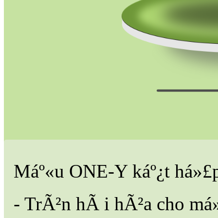
Máº«u ONE-Y káº¿t há»£p t
- TrÃ²n hÃ i hÃ²a cho má