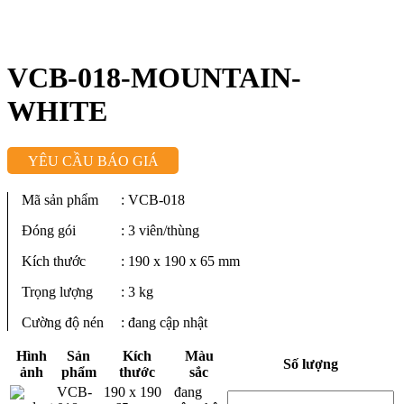
VCB-018-MOUNTAIN-
WHITE
YÊU CẦU BÁO GIÁ
Mã sản phẩm
: VCB-018
Đóng gói
: 3 viên/thùng
Kích thước
: 190 x 190 x 65 mm
Trọng lượng
: 3 kg
Cường độ nén
: đang cập nhật
Hình
Sản
Kích
Màu
Số lượng
ảnh
phẩm
thước
sắc
VCB-
190 x 190
đang