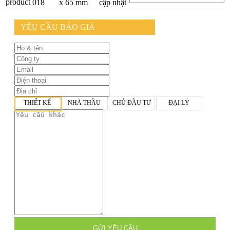
018
x 65 mm
cập nhật
YÊU CẦU BÁO GIÁ
THIẾT KẾ
NHÀ THẦU
CHỦ ĐẦU TƯ
ĐẠI LÝ
GỬI YÊU CẦU