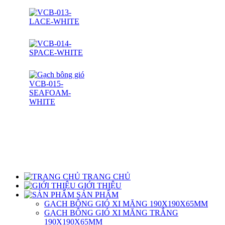
TRANG CHỦ
GIỚI THIỆU
SẢN PHẨM
GẠCH BÔNG GIÓ XI MĂNG 190X190X65MM
GẠCH BÔNG GIÓ XI MĂNG TRẮNG
190X190X65MM