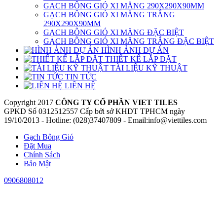
GẠCH BÔNG GIÓ XI MĂNG 290X290X90MM
GẠCH BÔNG GIÓ XI MĂNG TRẮNG
290X290X90MM
GẠCH BÔNG GIÓ XI MĂNG ĐẶC BIỆT
GẠCH BÔNG GIÓ XI MĂNG TRẮNG ĐẶC BIỆT
HÌNH ẢNH DỰ ÁN
THIẾT KẾ LẮP ĐẶT
TÀI LIỆU KỸ THUẬT
TIN TỨC
LIÊN HỆ
Copyright 2017
CÔNG TY CỔ PHẦN VIET TILES
GPKD Số 0312512557 Cấp bởi sở KHDT TPHCM ngày
19/10/2013 - Hotline: (028)37407809 - Email:info@viettiles.com
Gạch Bông Gió
Đặt Mua
Chính Sách
Bảo Mật
0906808012