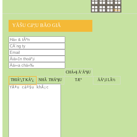
YÃŠU Cáº¦U BÃO GIÃ
CHÁ»§ Ä‘Áº§U
THIÁº¿T KÁº¿
NHÃ THÁº§U
TÆ°
ÄÁº¡I LÃ½