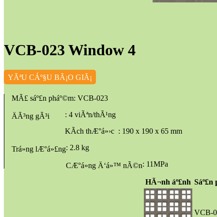
VCB-023 Window 4
YÃªU CÁº§U BÃ¡O GIÃ¡
MÃ£ sáº£n pháº©m
: VCB-023
: 4 viÃªn/thÃ¹ng
ÄÃ³ng gÃ³i
KÃ­ch thÆ°á»›c
: 190 x 190 x 65 mm
: 2.8 kg
Trá»ng lÆ°á»£ng
: 11MPa
CÆ°á»ng Ä‘á»™ nÃ©n
HÃ¬nh áº£nh
Sáº£n
VCB-0