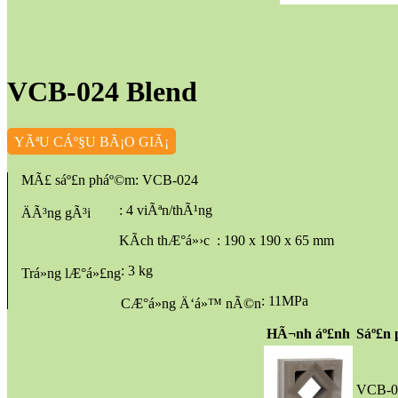
VCB-024 Blend
YÃªU CÁº§U BÃ¡O GIÃ¡
MÃ£ sáº£n pháº©m
: VCB-024
: 4 viÃªn/thÃ¹ng
ÄÃ³ng gÃ³i
KÃ­ch thÆ°á»›c
: 190 x 190 x 65 mm
: 3 kg
Trá»ng lÆ°á»£ng
: 11MPa
CÆ°á»ng Ä‘á»™ nÃ©n
HÃ¬nh áº£nh
Sáº£n
VCB-0