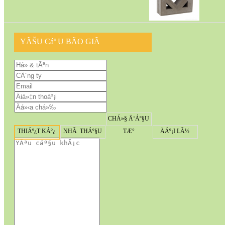
YÃŠU Cáº¦U BÃO GIÃ
CHÁ»§ Ä‘Áº§U
THIÁº¿T KÁº¿
NHÃ THÁº§U
TÆ°
ÄÁº¡I LÃ½