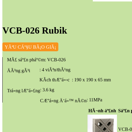
VCB-026 Rubik
YÃªU CÁº§U BÃ¡O GIÃ¡
MÃ£ sáº£n pháº©m
: VCB-026
: 4 viÃªn/thÃ¹ng
ÄÃ³ng gÃ³i
KÃ­ch thÆ°á»›c
: 190 x 190 x 65 mm
: 3.6 kg
Trá»ng lÆ°á»£ng
: 11MPa
CÆ°á»ng Ä‘á»™ nÃ©n
HÃ¬nh áº£nh
Sáº£n
VCB-0