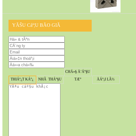
YÃŠU Cáº¦U BÃO GIÃ
CHÁ»§ Ä‘Áº§U
THIÁº¿T KÁº¿
NHÃ THÁº§U
TÆ°
ÄÁº¡I LÃ½